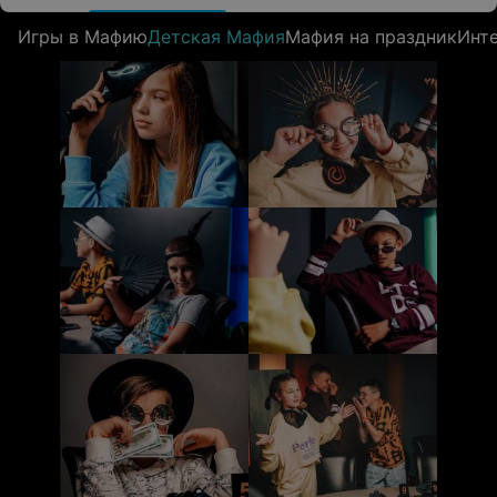
Игры в Мафию
Детская Мафия
Мафия на праздник
Инт