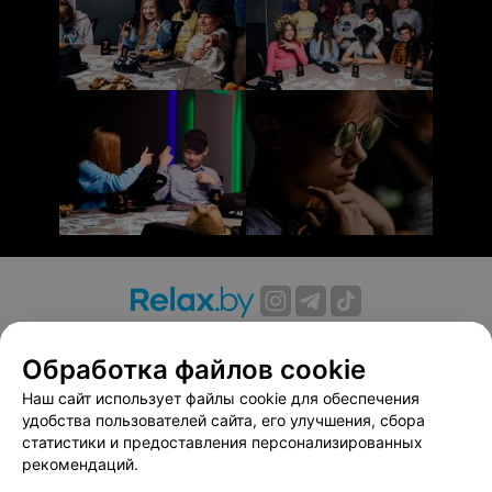
О проекте
Новости проекта
Размещение рекламы
Обработка файлов cookie
Вакансии
Публичный договор
Способы оплаты
Публичный договор по использованию сервиса
Наш сайт использует файлы cookie для обеспечения
«Афиша»
удобства пользователей сайта, его улучшения, сбора
статистики и предоставления персонализированных
Пользовательское соглашение
рекомендаций.
Написать в поддержку